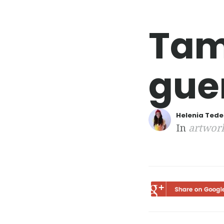
Tam
gue
Helenia Ted
In
artwor