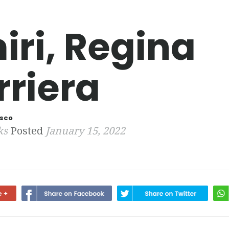
iri, Regina
rriera
esco
ks
Posted
January 15, 2022