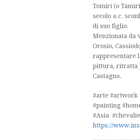
Tomiri (o Tamiri
secolo a.c. scon
di suo figlio.
Menzionata da va
Orosio, Cassiod
rappresentare la
pittura, ritratt
Castagno.
#arte #artwork
#painting #home
#Asia #chevalie
https://www.i