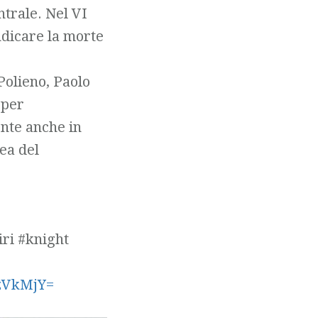
ntrale. Nel VI
ndicare la morte
Polieno, Paolo
 per
ente anche in
ea del
iri #knight
zVkMjY=