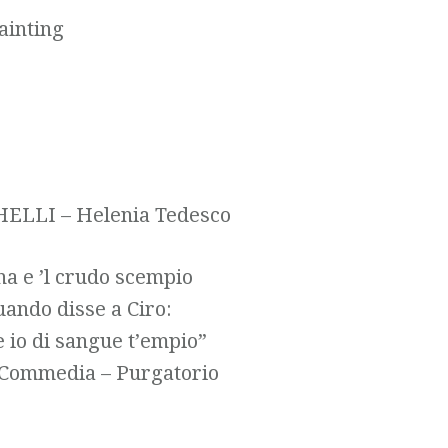
painting
HELLI – Helenia Tedesco
na e ’l crudo scempio
uando disse a Ciro:
 e io di sangue t’empio”
 Commedia – Purgatorio