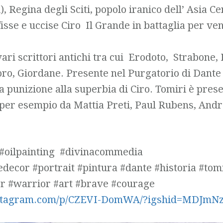
), Regina degli Sciti, popolo iranico dell’ Asia Ce
fisse e uccise Ciro Il Grande in battaglia per ve
ri scrittori antichi tra cui Erodoto, Strabone, 
oro, Giordane. Presente nel Purgatorio di Dante
 punizione alla superbia di Ciro. Tomiri è pres
a per esempio da Mattia Preti, Paul Rubens, Andr
 #oilpainting #divinacommedia
decor #portrait #pintura #dante #historia #tom
r #warrior #art #brave #courage
nstagram.com/p/CZEVI-DomWA/?igshid=MDJmN