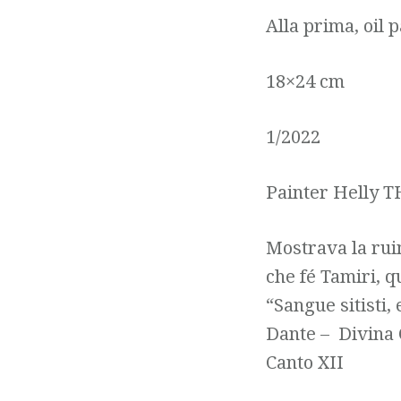
Alla prima, oil 
18×24 cm
1/2022
Painter Helly T
Mostrava la rui
che fé Tamiri, q
“Sangue sitisti,
Dante – Divina
Canto XII